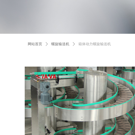
网站首页
ꄲ
螺旋输送机
ꄲ
箱体动力螺旋输送机