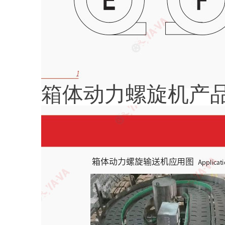
箱体动力螺旋机产