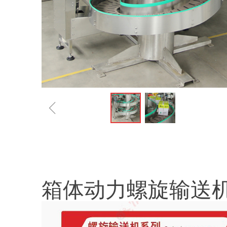
ꁆ
箱体动力螺旋输送