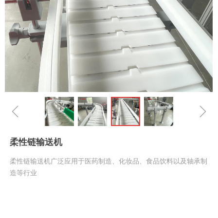
ꁆ
ꁇ
柔性链输送机
柔性链输送机广泛应用于医药制造、化妆品、食品饮料以及轴承制
造等行业